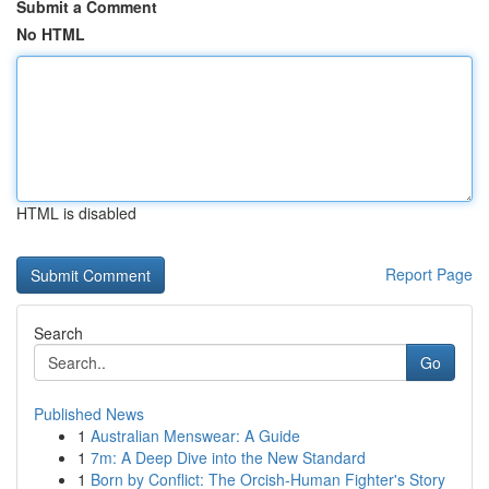
Submit a Comment
No HTML
HTML is disabled
Report Page
Search
Go
Published News
1
Australian Menswear: A Guide
1
7m: A Deep Dive into the New Standard
1
Born by Conflict: The Orcish-Human Fighter's Story