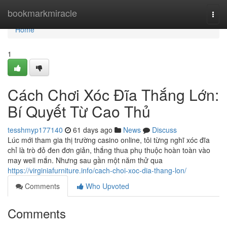
Home
bookmarkmiracle
Togg
navi
Home
1
Cách Chơi Xóc Đĩa Thắng Lớn:
Bí Quyết Từ Cao Thủ
tesshmyp177140
61 days ago
News
Discuss
Lúc mới tham gia thị trường casino online, tôi từng nghĩ xóc đĩa
chỉ là trò đỏ đen đơn giản, thắng thua phụ thuộc hoàn toàn vào
may well mắn. Nhưng sau gần một năm thử qua
https://virginiafurniture.info/cach-choi-xoc-dia-thang-lon/
Comments
Who Upvoted
Comments